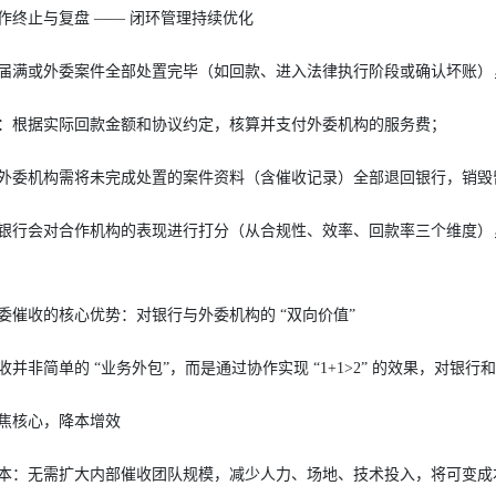
作终止与复盘 —— 闭环管理持续优化
届满或外委案件全部处置完毕（如回款、进入法律执行阶段或确认坏账）
：根据实际回款金额和协议约定，核算并支付外委机构的服务费；
外委机构需将未完成处置的案件资料（含催收记录）全部退回银行，销毁
银行会对合作机构的表现进行打分（从合规性、效率、回款率三个维度），
委催收的核心优势：对银行与外委机构的 “双向价值”
收并非简单的 “业务外包”，而是通过协作实现 “1+1>2” 的效果，对银
焦核心，降本增效
本：无需扩大内部催收团队规模，减少人力、场地、技术投入，将可变成本