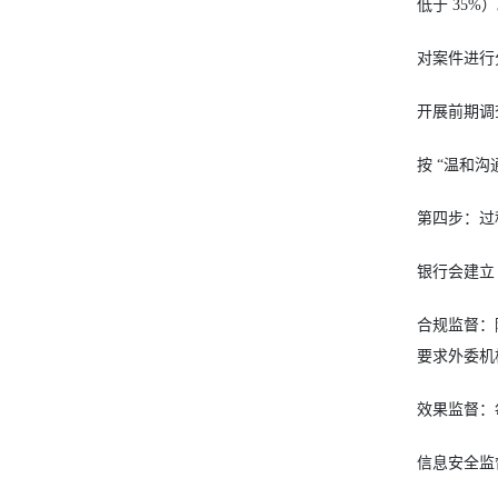
低于 35
对案件进行分
开展前期调
按 “温和
第四步：过
银行会建立
合规监督：
要求外委机
效果监督：
信息安全监