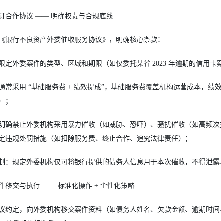
订合作协议 —— 明确权责与合规底线
《银行不良资产外委催收服务协议》，明确核心条款：
限定外委案件的类型、区域和期限（如仅委托某省 2023 年逾期的信用卡案
通常采用 “基础服务费 + 绩效提成”，基础服务费覆盖机构运营成本，绩效
）；
明确禁止外委机构采用暴力催收（如威胁、恐吓）、骚扰催收（如高频次拨
定违规处罚措施（如扣除服务费、终止合作、追究法律责任）；
制：规定外委机构仅可将银行提供的债务人信息用于本次催收，不得泄露
件移交与执行 —— 标准化操作 + 个性化策略
议约定，向外委机构移交案件资料（如债务人姓名、欠款金额、逾期时间、